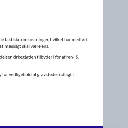
 de faktiske omkostninger, hvilket har medført
vstimæssigt skal være ens.
elser kirkegården tilbyder i for af ren- &
 for vedligehold af gravsteder udlagt i