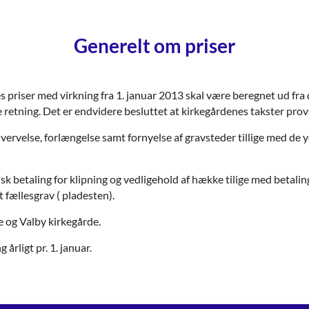
Generelt om priser
s priser med virkning fra 1. januar 2013 skal være beregnet ud fra
e retning. Det er endvidere besluttet at kirkegårdenes takster pro
hvervelse, forlængelse samt fornyelse af gravsteder tillige med de yd
sk betaling for klipning og vedligehold af hække tilige med betaling
 fællesgrav ( pladesten).
 og Valby kirkegårde.
rligt pr. 1. januar.