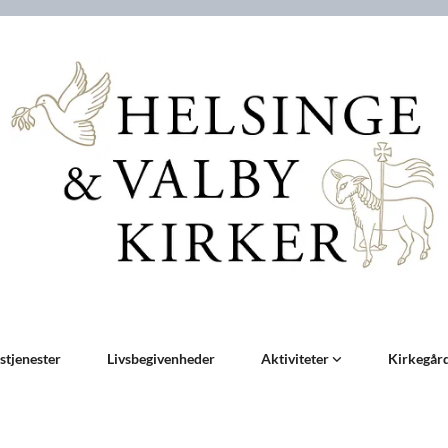
stjenester
Livsbegivenheder
Aktiviteter
Kirkegår