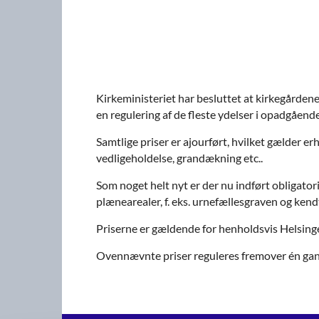
Kirkeministeriet har besluttet at kirkegårdene
en regulering af de fleste ydelser i opadgåend
Samtlige priser er ajourført, hvilket gælder er
vedligeholdelse, grandækning etc..
Som noget helt nyt er der nu indført obligatori
plænearealer, f. eks. urnefællesgraven og kendt
Priserne er gældende for henholdsvis Helsinge
Ovennævnte priser reguleres fremover én gang å