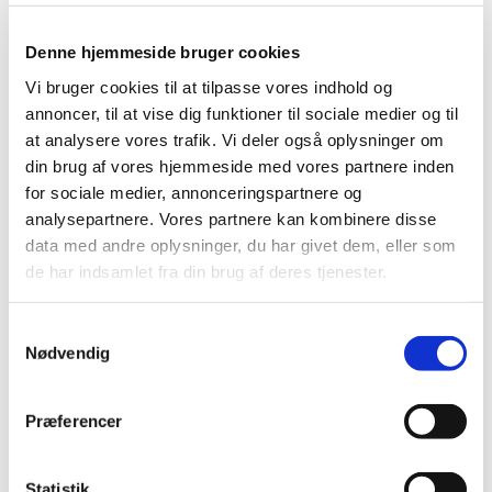
Denne hjemmeside bruger cookies
Vi bruger cookies til at tilpasse vores indhold og
annoncer, til at vise dig funktioner til sociale medier og til
at analysere vores trafik. Vi deler også oplysninger om
din brug af vores hjemmeside med vores partnere inden
for sociale medier, annonceringspartnere og
analysepartnere. Vores partnere kan kombinere disse
data med andre oplysninger, du har givet dem, eller som
de har indsamlet fra din brug af deres tjenester.
S
Tirsdag 22. april 2025, kl. 16:00
Nødvendig
a
m
t
Sognegården, Skolegade 4, 3200
Præferencer
y
Helsinge
k
k
Statistik