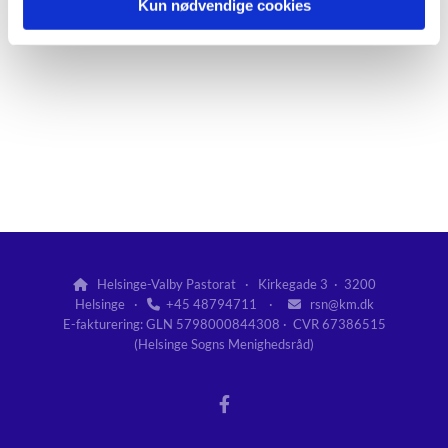
Kun nødvendige cookies
Helsinge-Valby Pastorat · Kirkegade 3 · 3200

Helsinge ·
+45 48794711 ·
rsn@km.dk


E-fakturering: GLN 5798000844308 · CVR 67386515
(Helsinge Sogns Menighedsråd)