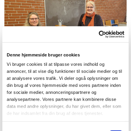
Denne hjemmeside bruger cookies
Vi bruger cookies til at tilpasse vores indhold og
annoncer, til at vise dig funktioner til sociale medier og til
at analysere vores trafik. Vi deler også oplysninger om
din brug af vores hjemmeside med vores partnere inden
for sociale medier, annonceringspartnere og
Onsdag 17. november 2027, kl. 10:00
analysepartnere. Vores partnere kan kombinere disse
data med andre oplysninger, du har givet dem, eller som
Sognegården, Skolegade 4, 3200
de har indsamlet fra din brug af deres tjenester.
Helsinge
S