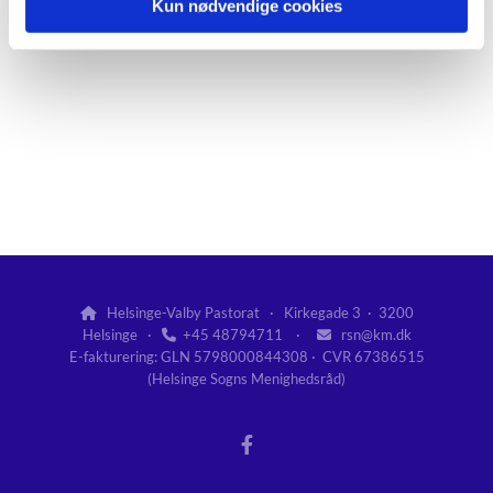
Kun nødvendige cookies
Helsinge-Valby Pastorat · Kirkegade 3 · 3200

Helsinge ·
+45 48794711 ·
rsn@km.dk


E-fakturering: GLN 5798000844308 · CVR 67386515
(Helsinge Sogns Menighedsråd)