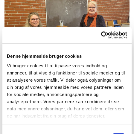
Denne hjemmeside bruger cookies
Vi bruger cookies til at tilpasse vores indhold og
annoncer, til at vise dig funktioner til sociale medier og til
at analysere vores trafik. Vi deler også oplysninger om
din brug af vores hjemmeside med vores partnere inden
for sociale medier, annonceringspartnere og
Onsdag 6. oktober 2027, kl. 10:00
analysepartnere. Vores partnere kan kombinere disse
data med andre oplysninger, du har givet dem, eller som
Sognegården, Skolegade 4, 3200
de har indsamlet fra din brug af deres tjenester.
Helsinge
S