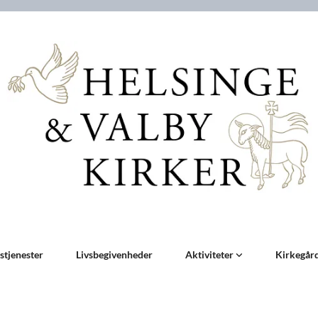
stjenester
Livsbegivenheder
Aktiviteter
Kirkegår