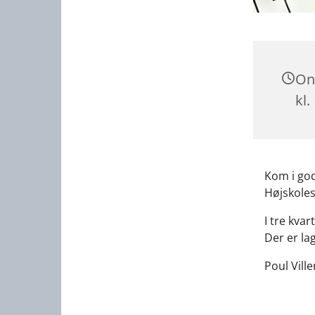
On
kl.
Kom i god
Højskole
I tre kva
Der er lag
Poul Vill