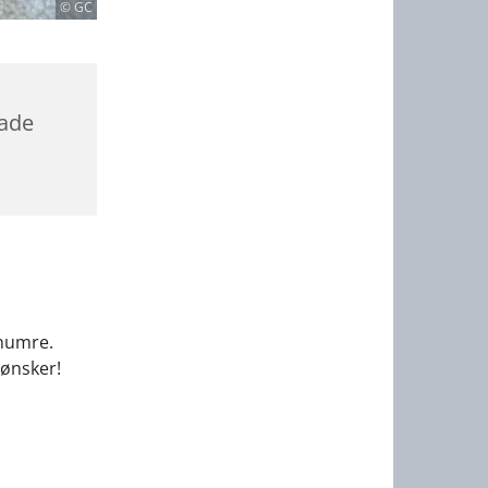
© GC
gade
snumre.
 ønsker!