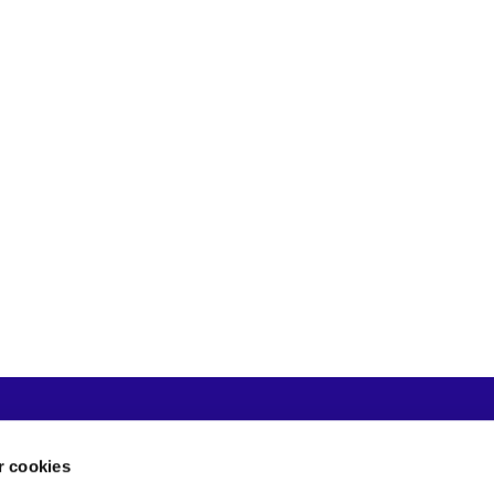
Valby Pastorat · Kirkegade 3 · 3200 Helsinge ·
+45 48794711 ·

kturering: GLN 5798000844308 · CVR 67386515 (Helsinge Sogns Menighed
 cookies