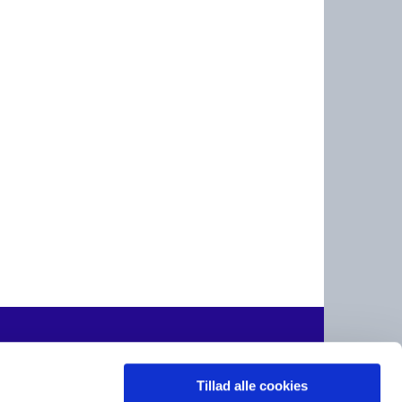
rsn@km.dk

sråd)
Tillad alle cookies