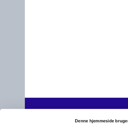
Helsinge-

E-fa
Denne hjemmeside bruger