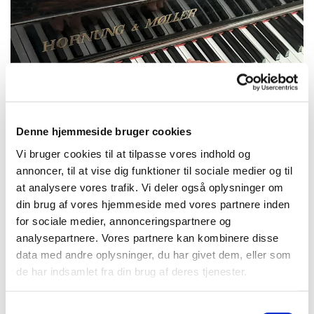
Denne hjemmeside bruger cookies
Vi bruger cookies til at tilpasse vores indhold og
© GC
annoncer, til at vise dig funktioner til sociale medier og til
at analysere vores trafik. Vi deler også oplysninger om
din brug af vores hjemmeside med vores partnere inden
for sociale medier, annonceringspartnere og
Onsdag 13. januar 2027, kl. 10:00
analysepartnere. Vores partnere kan kombinere disse
data med andre oplysninger, du har givet dem, eller som
Sognegården, Skolegade 4, 3200
de har indsamlet fra din brug af deres tjenester.
Helsinge
S