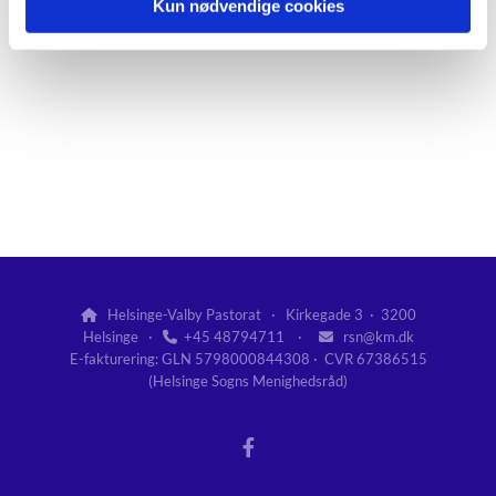
Kun nødvendige cookies
Helsinge-Valby Pastorat · Kirkegade 3 · 3200

Helsinge ·
+45 48794711 ·
rsn@km.dk


E-fakturering: GLN 5798000844308 · CVR 67386515
(Helsinge Sogns Menighedsråd)