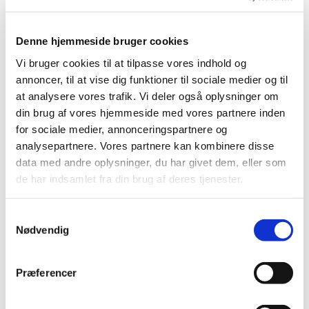
Denne hjemmeside bruger cookies
Vi bruger cookies til at tilpasse vores indhold og
annoncer, til at vise dig funktioner til sociale medier og til
at analysere vores trafik. Vi deler også oplysninger om
din brug af vores hjemmeside med vores partnere inden
for sociale medier, annonceringspartnere og
analysepartnere. Vores partnere kan kombinere disse
data med andre oplysninger, du har givet dem, eller som
de har indsamlet fra din brug af deres tjenester.
S
Søndag 20. september 2026, kl. 11:00
Nødvendig
a
m
Valby, Løgelandsvej 1, 3200 Helsinge
t
Præferencer
y
Anne-Milla Wichmann Kristensen
k