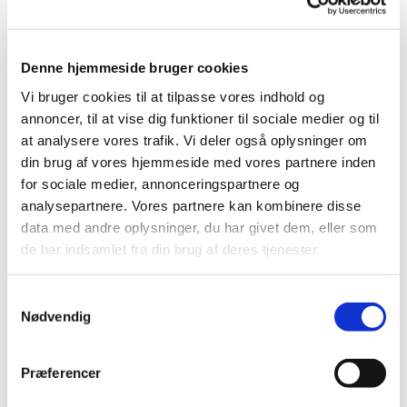
Denne hjemmeside bruger cookies
Vi bruger cookies til at tilpasse vores indhold og
annoncer, til at vise dig funktioner til sociale medier og til
at analysere vores trafik. Vi deler også oplysninger om
din brug af vores hjemmeside med vores partnere inden
for sociale medier, annonceringspartnere og
© GC
analysepartnere. Vores partnere kan kombinere disse
data med andre oplysninger, du har givet dem, eller som
de har indsamlet fra din brug af deres tjenester.
Søndag 9. august 2026, kl. 11:00
S
Nødvendig
a
Valby kirke, Løgelandsvej 1, 3200
m
t
Helsinge
Præferencer
y