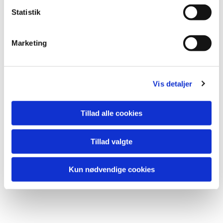
k
Anne-Milla Wichmann Kristensen
k
Statistik
e
v
Marketing
a
l
g
Vis detaljer
Tillad alle cookies
Tillad valgte
Kun nødvendige cookies