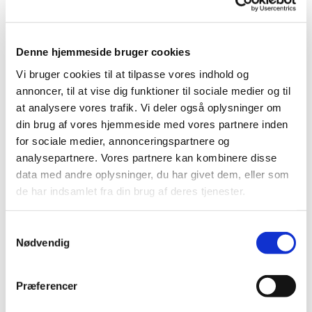
Denne hjemmeside bruger cookies
Vi bruger cookies til at tilpasse vores indhold og
annoncer, til at vise dig funktioner til sociale medier og til
at analysere vores trafik. Vi deler også oplysninger om
din brug af vores hjemmeside med vores partnere inden
for sociale medier, annonceringspartnere og
© GC
analysepartnere. Vores partnere kan kombinere disse
data med andre oplysninger, du har givet dem, eller som
de har indsamlet fra din brug af deres tjenester.
Søndag 9. august 2026, kl. 09:30
S
Nødvendig
a
Helsinge kirke, Kirkegade 5, 3200
m
t
Helsinge
Præferencer
y