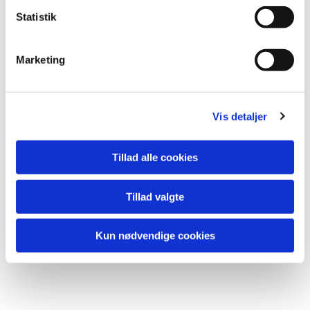
k
Anne-Milla Wichmann Kristensen
k
Statistik
e
v
Marketing
a
l
g
Vis detaljer
Tillad alle cookies
Tillad valgte
Kun nødvendige cookies